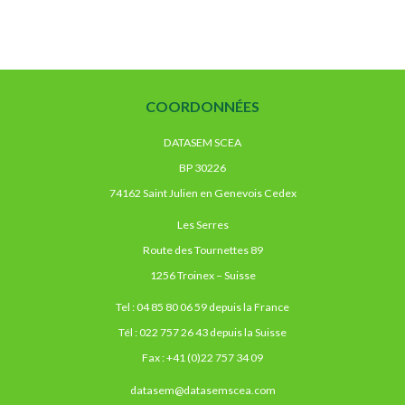
COORDONNÉES
DATASEM SCEA
BP 30226
74162 Saint Julien en Genevois Cedex
Les Serres
Route des Tournettes 89
1256 Troinex – Suisse
Tel : 04 85 80 06 59 depuis la France
Tél : 022 757 26 43 depuis la Suisse
Fax : +41 (0)22 757 34 09
datasem@datasemscea.com